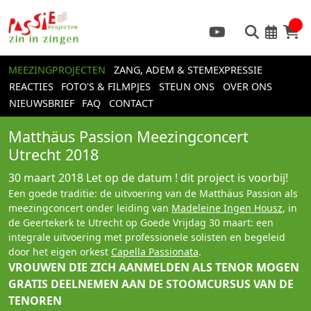
MEEZINGPROJECTEN
ZANG, ADEM & STEMEXPRESSIE
REACTIES
FOTO'S & FILMPJES
STEUN ONS
OVER ONS
NIEUWSBRIEF
FAQ
CONTACT
Matthäus Passion Meezingconcert
Utrecht 2018
30 maart 2018
Let op de datum ! dit project is voorbij!
Een goede traditie: de uitvoering van de Matthäus Passion als
meezingconcert onder leiding van
Madeleine Ingen Housz
, in
de Geertekerk te Utrecht op Goede Vrijdag 30 maart: een
integrale uitvoering met professionele solisten en begeleid
door het eigen orkest
Capella Passionata
.
VROUWEN DIE ZICH AANMELDEN ALS TENOR MOGEN
GRATIS DEELNEMEN AAN DE STOOMCURSUS VAN DE
TENOREN