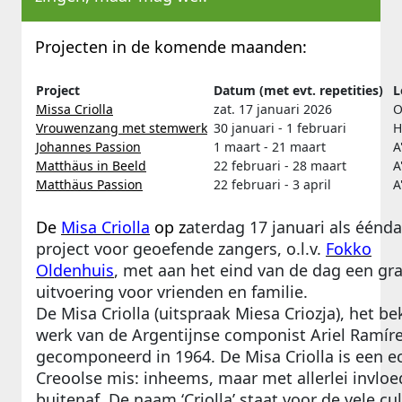
Projecten in de komende maanden:
Project
Datum (met evt. repetities)
Missa Criolla
zat. 17 januari 2026
O
Vrouwenzang met stemwerk
30 januari - 1 februari
H
Johannes Passion
1 maart - 21 maart
A
Matthäus in Beeld
22 februari - 28 maart
A
Matthäus Passion
22 februari - 3 april
A
De
Misa Criolla
op z
aterdag 17 januari als éénd
project voor geoefende zangers, o.l.v.
Fokko
Oldenhuis
, met aan het eind van de dag een gra
uitvoering voor vrienden en familie.
De Misa Criolla (uitspraak Miesa Criozja), het b
werk van de Argentijnse componist Ariel Ramíre
gecomponeerd in 1964. De Misa Criolla is een e
Creoolse mis: inheems, maar met allerlei invlo
buitenaf. De naam ‘Criolla’ staat voor de vele cu