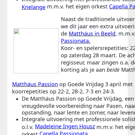
m.m.v. het eigen orkest
Capella P
Knelange
Naast de traditionele uitvoe
we dit jaar een extra uitvoer
de
Matthäus in Beeld
,
m.m.v.
Passionata
.
Koor- en spelersrepetities: 22
op zaterdag 28 maart. De ac
regisseur, maar zingen o.a. d
korting als je aan
beide
Matth
Matthäus Passion
op Goede Vrijdag 3 april met
koorrepetities op 22-2, 28-2, 7-3 en 24-3.
De Matthäus Passion op Goede Vrijdag, een
vreugdevolle voorbereiding naar Pasen, naa
opstanding, naar lente en zomer, naar leven
Integrale uitvoering met professionele solis
Madeleine Ingen Housz
o.l.v.
m.m.v. het eig
Capella Passionata
orkest