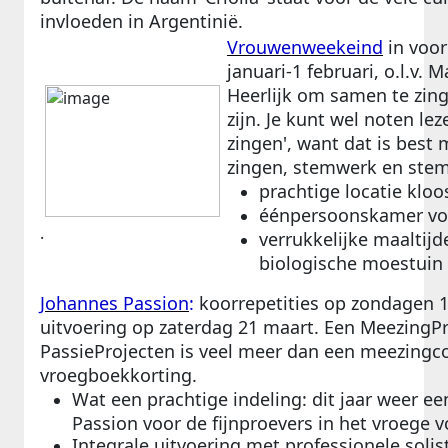
invloeden in Argentinië.
Vrouwenweekeind
in voo
januari-1 februari, o.l.v. 
Heerlijk om samen te zinge
zijn. Je kunt wel noten lez
zingen', want dat is best
zingen, stemwerk en ste
prachtige locatie kloo
éénpersoonskamer vo
.
verrukkelijke maaltijd
biologische moestuin
Johannes Passion
:
koorrepetities op zondagen 1
uitvoering op zaterdag 21 maart. Een MeezingPro
PassieProjecten is veel meer dan een meezingco
vroegboekkorting.
Wat een prachtige indeling: dit jaar weer e
Passion voor de fijnproevers in het vroege v
Integrale uitvoering met professionele solist