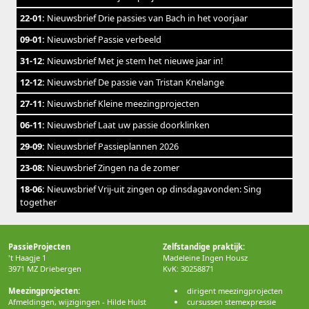
22-01:
Nieuwsbrief Drie passies van Bach in het voorjaar
09-01:
Nieuwsbrief Passie verbeeld
31-12:
Nieuwsbrief Met je stem het nieuwe jaar in!
12-12:
Nieuwsbrief De passie van Tristan Knelange
27-11:
Nieuwsbrief Kleine meezingprojecten
06-11:
Nieuwsbrief Laat uw passie doorklinken
29-09:
Nieuwsbrief Passieplannen 2026
23-08:
Nieuwsbrief Zingen na de zomer
18-06:
Nieuwsbrief Vrij-uit zingen op dinsdagavonden: Sing
together
PassieProjecten
Zelfstandige praktijk:
't Haagje 1
Madeleine Ingen Housz
3971 MZ Driebergen
KvK: 30258871
Meezingprojecten:
dirigent meezingprojecten
Afmeldingen, wijzigingen - Hilde Hulst
cursussen stemexpressie