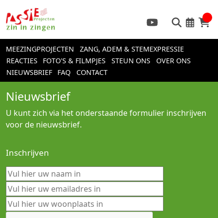
MEEZINGPROJECTEN
ZANG, ADEM & STEMEXPRESSIE
REACTIES
FOTO'S & FILMPJES
STEUN ONS
OVER ONS
NIEUWSBRIEF
FAQ
CONTACT
Nieuwsbrief
U kunt zich via het onderstaande formulier inschrijven
voor de nieuwsbrief.
Inschrijven