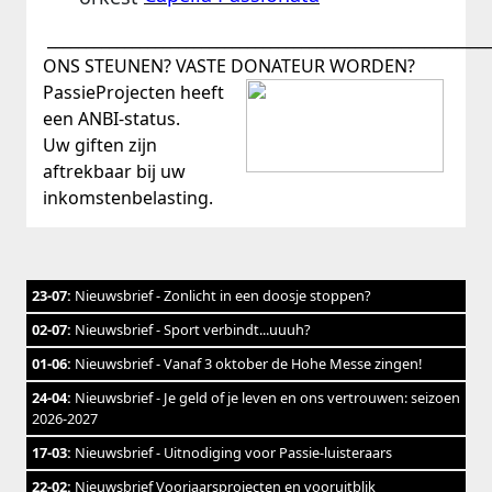
__________________________________________________________
ONS STEUNEN? VASTE DONATEUR WORDEN?
PassieProjecten heeft
een ANBI-status.
Uw giften zijn
aftrekbaar bij uw
inkomstenbelasting.
23-07:
Nieuwsbrief - Zonlicht in een doosje stoppen?
02-07:
Nieuwsbrief - Sport verbindt...uuuh?
01-06:
Nieuwsbrief - Vanaf 3 oktober de Hohe Messe zingen!
24-04:
Nieuwsbrief - Je geld of je leven en ons vertrouwen: seizoen
2026-2027
17-03:
Nieuwsbrief - Uitnodiging voor Passie-luisteraars
22-02:
Nieuwsbrief Voorjaarsprojecten en vooruitblik