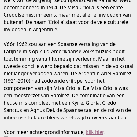
werk van de Argentijnse componist
Ariel Ramírez, werd
gecomponeerd in 1964. De Misa Criolla is een echte
Creoolse mis: inheems, maar met allerlei invloeden van
buitenaf. De naam ‘Criolla’ staat voor de vele culturele
invloeden in Argentinië.
Vóór 1962 zou aan een Spaanse vertaling van de
Latijnse mis op Zuid-Amerikaanse volksmuziek nooit
toestemming vanuit Rome zijn verleend. Maar in het
tweede concilie werd bepaald dat missen in de volkstaal
niet langer verboden waren. De Argentijn Ariël Ramirez
(1921-2010) had zodoende vrij spel voor het
componeren van zijn Misa Criolla. De Misa Criolla was
een meesterzet van Ramírez. De combinatie van een
heuse mis compleet met een Kyrie, Gloria, Credo,
Sanctus en Agnus Dei, de Spaanse taal en de rol van de
inheemse folklore bleek wereldwijd onweerstaanbaar.
Voor meer achtergrondinformatie,
klik hier
.