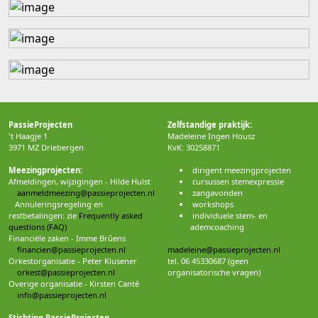
PassieProjecten
Zelfstandige praktijk:
't Haagje 1
Madeleine Ingen Housz
3971 MZ Driebergen
KvK: 30258871
Meezingprojecten:
dirigent meezingprojecten
Afmeldingen, wijzigingen - Hilde Hulst
cursussen stemexpressie
aanmeldmeezing@passieprojecten.nl
zangavonden
Annuleringsregeling en
workshops
restbetalingen: zie
Frequently asked
individuele stem- en
questions (FAQ)
ademcoaching
Financiële zaken - Imme Brûens
financien@passieprojecten.nl
madeleine@passieprojecten.nl
Orkestorganisatie - Peter Klusener
tel. 06 45330687 (geen
orkest@passieprojecten.nl
organisatorische vragen)
Overige organisatie - Kirsten Canté
info@passieprojecten.nl
Stichting PassieProjecten