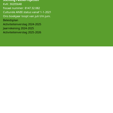
KvK: 30205648
fiscaal nummer: 8147.32.082
Culturele ANBI status vanaf 1-1-2021
Ons boekjaar loopt van juli t/m juni.
Beleidsplan
Activiteitenverslag 2024-2025
Jaarrekening 2024-2025
Activiteitenverslag 2025-2026