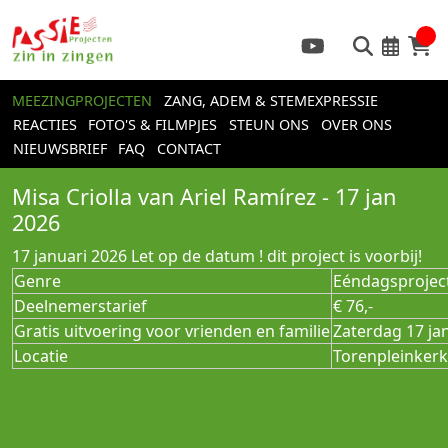
MEEZINGPROJECTEN
ZANG, ADEM & STEMEXPRESSIE
REACTIES
FOTO'S & FILMPJES
STEUN ONS
OVER ONS
NIEUWSBRIEF
FAQ
CONTACT
Misa Criolla van Ariel Ramírez - 17 jan
2026
17 januari 2026
Let op de datum ! dit project is voorbij!
Genre
Eéndagsproject
Deelnemerstarief
€ 76,-
Gratis uitvoering voor vrienden en familie
Zaterdag 17 jan
Locatie
Torenpleinkerk