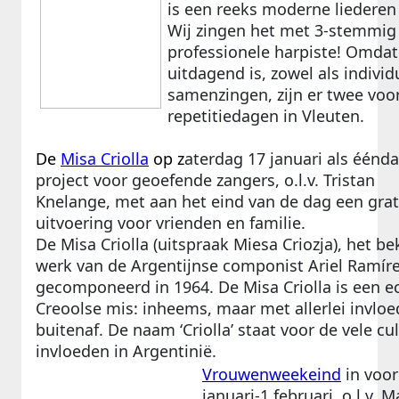
is een reeks moderne liederen
Wij zingen het met 3-stemmi
professionele harpiste! Omdat
uitdagend is, zowel als individu
samenzingen, zijn er twee vo
repetitiedagen in Vleuten.
De
Misa Criolla
op z
aterdag 17 januari als éénd
project voor geoefende zangers, o.l.v. Tristan
Knelange, met aan het eind van de dag een grat
uitvoering voor vrienden en familie.
De Misa Criolla (uitspraak Miesa Criozja), het b
werk van de Argentijnse componist Ariel Ramíre
gecomponeerd in 1964. De Misa Criolla is een e
Creoolse mis: inheems, maar met allerlei invlo
buitenaf. De naam ‘Criolla’ staat voor de vele cu
invloeden in Argentinië.
Vrouwenweekeind
in voo
januari-1 februari, o.l.v. 