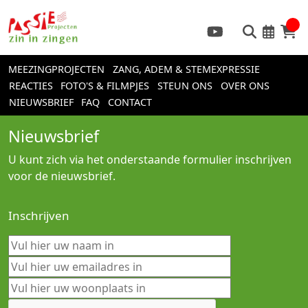
MEEZINGPROJECTEN
ZANG, ADEM & STEMEXPRESSIE
REACTIES
FOTO'S & FILMPJES
STEUN ONS
OVER ONS
NIEUWSBRIEF
FAQ
CONTACT
Nieuwsbrief
U kunt zich via het onderstaande formulier inschrijven
voor de nieuwsbrief.
Inschrijven