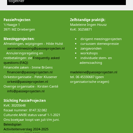
together
PassieProjecten
Zelfstandige praktijk:
't Haagje 1
Madeleine Ingen Housz
3971 MZ Driebergen
KvK: 30258871
Meezingprojecten:
dirigent meezingprojecten
Afmeldingen, wijzigingen - Hilde Hulst
cursussen stemexpressie
aanmeldmeezing@passieprojecten.nl
zangavonden
Annuleringsregeling en
workshops
restbetalingen: zie
Frequently asked
individuele stem- en
questions (FAQ)
ademcoaching
Financiële zaken - Imme Brûens
financien@passieprojecten.nl
madeleine@passieprojecten.nl
Orkestorganisatie - Peter Klusener
tel. 06 45330687 (geen
orkest@passieprojecten.nl
organisatorische vragen)
Overige organisatie - Kirsten Canté
info@passieprojecten.nl
Stichting PassieProjecten
KvK: 30205648
fiscaal nummer: 8147.32.082
Culturele ANBI status vanaf 1-1-2021
Ons boekjaar loopt van juli t/m juni.
Beleidsplan
Activiteitenverslag 2024-2025