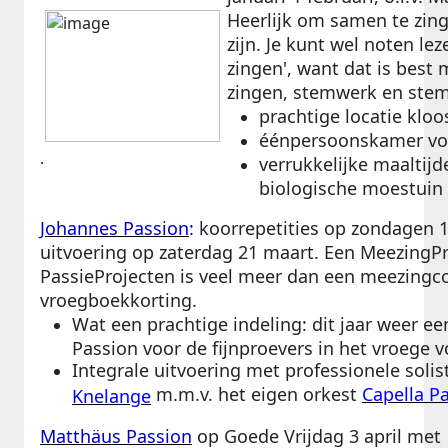
Heerlijk om samen te zinge
zijn. Je kunt wel noten lez
zingen', want dat is best
zingen, stemwerk en stem
prachtige locatie kloo
éénpersoonskamer vo
.
verrukkelijke maaltijd
biologische moestuin
Johannes Passion
:
koorrepetities op zondagen 1
uitvoering op zaterdag 21 maart. Een MeezingPro
PassieProjecten is veel meer dan een meezingco
vroegboekkorting.
Wat een prachtige indeling: dit jaar weer e
Passion voor de fijnproevers in het vroege v
Integrale uitvoering met professionele solist
m.m.v. het eigen orkest
Capella P
Knelange
Matthäus Passion
op Goede Vrijdag 3 april met