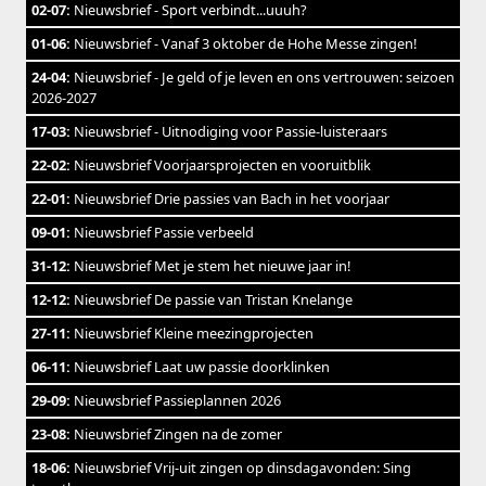
02-07:
Nieuwsbrief - Sport verbindt...uuuh?
01-06:
Nieuwsbrief - Vanaf 3 oktober de Hohe Messe zingen!
24-04:
Nieuwsbrief - Je geld of je leven en ons vertrouwen: seizoen
2026-2027
17-03:
Nieuwsbrief - Uitnodiging voor Passie-luisteraars
22-02:
Nieuwsbrief Voorjaarsprojecten en vooruitblik
22-01:
Nieuwsbrief Drie passies van Bach in het voorjaar
09-01:
Nieuwsbrief Passie verbeeld
31-12:
Nieuwsbrief Met je stem het nieuwe jaar in!
12-12:
Nieuwsbrief De passie van Tristan Knelange
27-11:
Nieuwsbrief Kleine meezingprojecten
06-11:
Nieuwsbrief Laat uw passie doorklinken
29-09:
Nieuwsbrief Passieplannen 2026
23-08:
Nieuwsbrief Zingen na de zomer
18-06:
Nieuwsbrief Vrij-uit zingen op dinsdagavonden: Sing