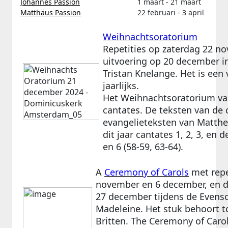
Johannes Passion
1 maart - 21 maart
Matthäus Passion
22 februari - 3 april
Weihnachtsoratorium
Repetities op zaterdag 22 n
uitvoering op 20 december in
Tristan Knelange. Het is een 
jaarlijks.
Het Weihnachtsoratorium van
cantates. De teksten van de
evangelieteksten van Matthe
dit jaar cantates 1, 2, 3, en de
en 6 (58-59, 63-64).
A
Ceremony of Carols
met repe
november en 6 december, en d
27 december tijdens de Evenson
Madeleine. Het stuk behoort t
Britten.
The Ceremony of Carol