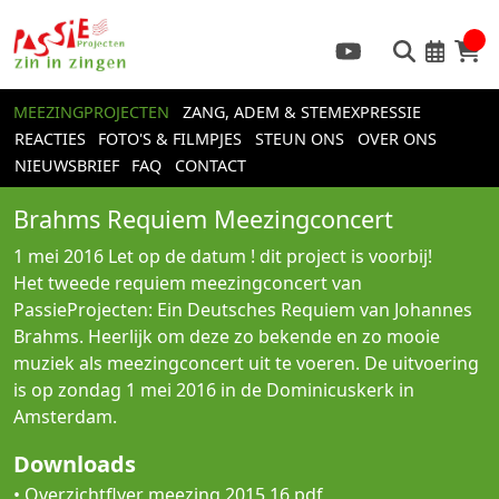
MEEZINGPROJECTEN
ZANG, ADEM & STEMEXPRESSIE
REACTIES
FOTO'S & FILMPJES
STEUN ONS
OVER ONS
NIEUWSBRIEF
FAQ
CONTACT
Brahms Requiem Meezingconcert
1 mei 2016
Let op de datum ! dit project is voorbij!
Het tweede requiem meezingconcert van
PassieProjecten: Ein Deutsches Requiem van Johannes
Brahms. Heerlijk om deze zo bekende en zo mooie
muziek als meezingconcert uit te voeren. De uitvoering
is op zondag 1 mei 2016 in de Dominicuskerk in
Amsterdam.
Downloads
•
Overzichtflyer meezing 2015 16.pdf