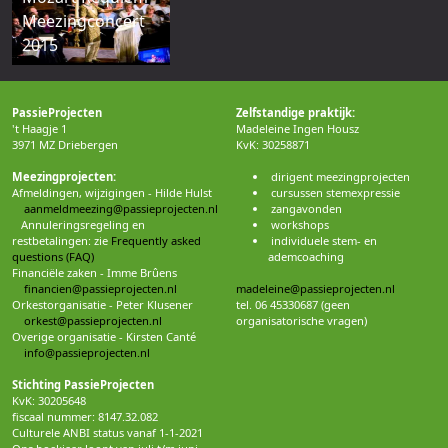
Meezingconcert
2015
PassieProjecten
Zelfstandige praktijk:
't Haagje 1
Madeleine Ingen Housz
3971 MZ Driebergen
KvK: 30258871
Meezingprojecten:
dirigent meezingprojecten
Afmeldingen, wijzigingen - Hilde Hulst
cursussen stemexpressie
aanmeldmeezing@passieprojecten.nl
zangavonden
Annuleringsregeling en
workshops
restbetalingen: zie
Frequently asked
individuele stem- en
questions (FAQ)
ademcoaching
Financiële zaken - Imme Brûens
financien@passieprojecten.nl
madeleine@passieprojecten.nl
Orkestorganisatie - Peter Klusener
tel. 06 45330687 (geen
orkest@passieprojecten.nl
organisatorische vragen)
Overige organisatie - Kirsten Canté
info@passieprojecten.nl
Stichting PassieProjecten
KvK: 30205648
fiscaal nummer: 8147.32.082
Culturele ANBI status vanaf 1-1-2021