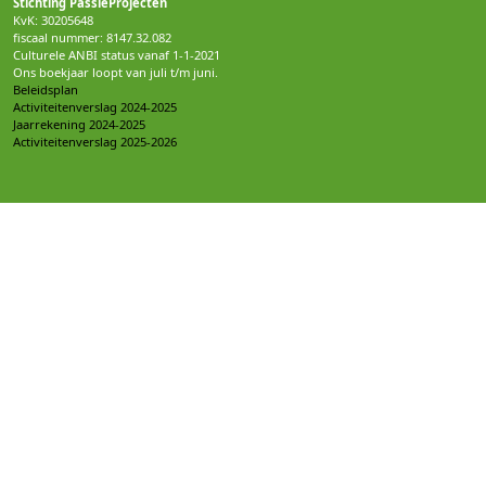
Stichting PassieProjecten
KvK: 30205648
fiscaal nummer: 8147.32.082
Culturele ANBI status vanaf 1-1-2021
Ons boekjaar loopt van juli t/m juni.
Beleidsplan
Activiteitenverslag 2024-2025
Jaarrekening 2024-2025
Activiteitenverslag 2025-2026