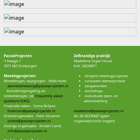
PassieProjecten
Zelfstandige praktijk:
't Haagje 1
Madeleine Ingen Housz
3971 MZ Driebergen
KvK: 30258871
Meezingprojecten:
dirigent meezingprojecten
Afmeldingen, wijzigingen - Hilde Hulst
cursussen stemexpressie
aanmeldmeezing@passieprojecten.nl
zangavonden
Annuleringsregeling en
workshops
restbetalingen: zie
Frequently asked
individuele stem- en
questions (FAQ)
ademcoaching
Financiële zaken - Imme Brûens
financien@passieprojecten.nl
madeleine@passieprojecten.nl
Orkestorganisatie - Peter Klusener
tel. 06 45330687 (geen
orkest@passieprojecten.nl
organisatorische vragen)
Overige organisatie - Kirsten Canté
info@passieprojecten.nl