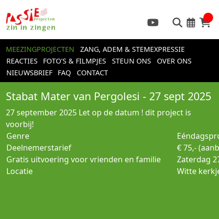
MEEZINGPROJECTEN
ZANG, ADEM & STEMEXPRESSIE
REACTIES
FOTO'S & FILMPJES
STEUN ONS
OVER ONS
NIEUWSBRIEF
FAQ
CONTACT
Stabat Mater van Pergolesi - 27 sept 2025
27 september 2025
Let op de datum ! dit project is
voorbij!
Genre
Eéndagspro
Deelnemerstarief
€ 75,- (aan
Gratis uitvoering voor vrienden en familie
Zaterdag 2
Locatie
Witte kerkj