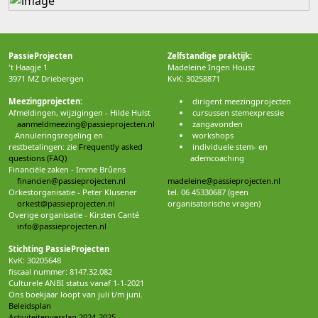
PassieProjecten
Zelfstandige praktijk:
't Haagje 1
Madeleine Ingen Housz
3971 MZ Driebergen
KvK: 30258871
Meezingprojecten:
dirigent meezingprojecten
Afmeldingen, wijzigingen - Hilde Hulst
cursussen stemexpressie
aanmeldmeezing@passieprojecten.nl
zangavonden
Annuleringsregeling en
workshops
restbetalingen: zie
Frequently asked
individuele stem- en
questions (FAQ)
ademcoaching
Financiële zaken - Imme Brûens
financien@passieprojecten.nl
madeleine@passieprojecten.nl
Orkestorganisatie - Peter Klusener
tel. 06 45330687 (geen
orkest@passieprojecten.nl
organisatorische vragen)
Overige organisatie - Kirsten Canté
info@passieprojecten.nl
Stichting PassieProjecten
KvK: 30205648
fiscaal nummer: 8147.32.082
Culturele ANBI status vanaf 1-1-2021
Ons boekjaar loopt van juli t/m juni.
Beleidsplan
Activiteitenverslag 2024-2025