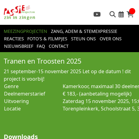
MEEZINGPROJECTEN
ZANG, ADEM & STEMEXPRESSIE
REACTIES
FOTO'S & FILMPJES
STEUN ONS
OVER ONS
NIEUWSBRIEF
FAQ
CONTACT
Tranen en Troosten 2025
21 september-15 november 2025
Let op de datum ! dit
project is voorbij!
Genre
Kamerkoor, maximaal 30 deeln
Deelnemerstarief
€ 183,- (aanbetaling mogelijk)
Uitvoering
Zaterdag 15 november 2025, 15:
Locatie
Torenpleinkerk, Schoolstraat 5,
Downloads