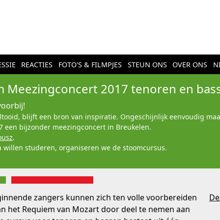
SSIE
REACTIES
FOTO'S & FILMPJES
STEUN ONS
OVER ONS
N
 Meezingconcert 2017 tenoren en bas
voorbij!
ooid, blijft een bron van inspiratie. Ongeschijnlijk eenvoudig ma
17 een bijzonder meezingconcert in Breukelen.
ousz
.
a willen studeren, organiseren we de stoomcursus.
innende zangers kunnen zich ten volle voorbereiden
Dez
van het Requiem van Mozart door deel te nemen aan