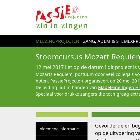
MEEZINGPROJECTEN
ZANG, ADEM & STEMEXPRE
Stoomcursus Mozart Requiem
12 mei 2017
Let op de datum ! dit project is 
Mozarts Requiem, postuum door veel collega's volt
noten. PassieProjecten organiseert op 20 mei 20
De leiding ligt in handen van
Madeleine Ingen H
Speciaal voor drukke zangers die toch graag extr
Gevorderde en beg
Algemene informatie
op de uitvoering 