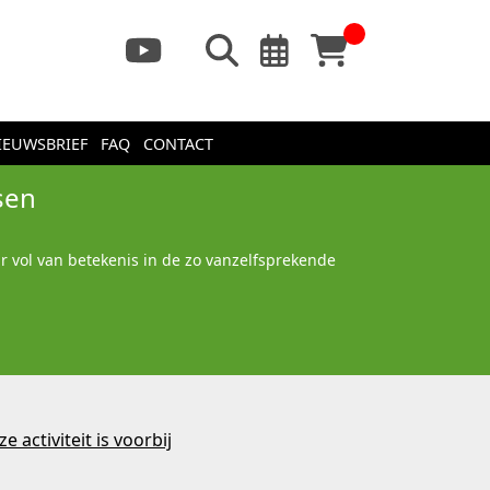
IEUWSBRIEF
FAQ
CONTACT
sen
ar vol van betekenis in de zo vanzelfsprekende
e activiteit is voorbij