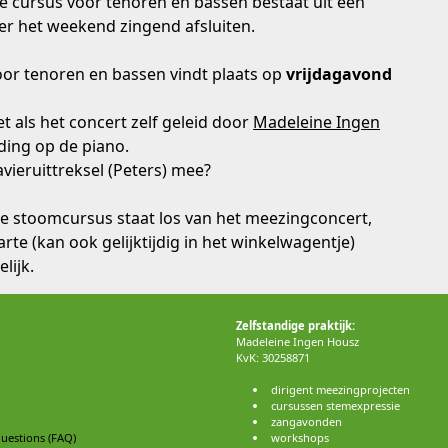
 cursus voor tenoren en bassen bestaat uit één
er het weekend zingend afsluiten.
or tenoren en bassen vindt plaats op
vrijdagavond
t als het concert zelf geleid door
Madeleine Ingen
ding op de piano.
avieruittreksel (Peters) mee?
e stoomcursus staat los van het meezingconcert,
rte (kan ook gelijktijdig in het winkelwagentje)
lijk.
Zelfstandige praktijk:
Madeleine Ingen Housz
KvK: 30258871
dirigent meezingprojecten
cursussen stemexpressie
zangavonden
uestions (FAQ)
workshops