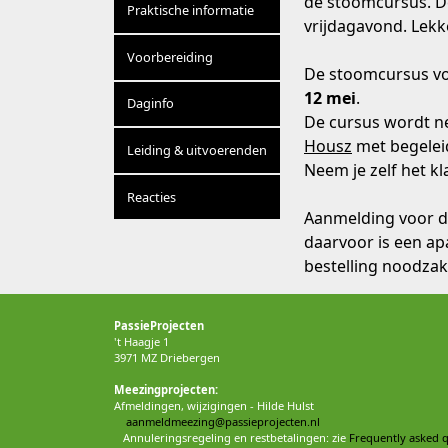
de stoomcursus. De
Praktische informatie
vrijdagavond. Lekk
Voorbereiding
De stoomcursus vo
12 mei
.
Daginfo
De cursus wordt ne
Housz
met begelei
Leiding & uitvoerenden
Neem je zelf het kl
Reacties
Aanmelding voor d
daarvoor is een apa
bestelling noodzake
PassieProjecten
't Haagje 1
3971 MZ Driebergen
Meezingprojecten:
Afmeldingen, wijzigingen - Hilde Hulst
aanmeldmeezing@passieprojecten.nl
Annuleringsregeling en restbetalingen: zie
Frequently asked q