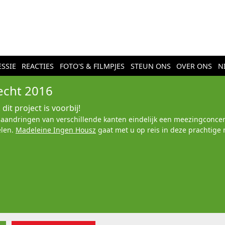
SSIE
REACTIES
FOTO'S & FILMPJES
STEUN ONS
OVER ONS
N
echt 2016
dit project is voorbij!
 aandringen van verschillende kanten eindelijk een meezingconcer
elen.
Madeleine Ingen Housz
gaat met u op reis in deze prachtige 