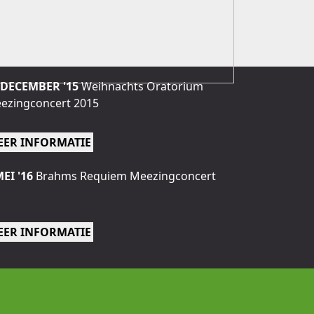
 DECEMBER '15
Weihnachts Oratorium
ezingconcert 2015
EER INFORMATIE
MEI '16
Brahms Requiem Meezingconcert
EER INFORMATIE