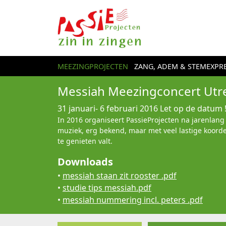
MEEZINGPROJECTEN
ZANG, ADEM & STEMEXPRE
Messiah Meezingconcert Utr
31 januari- 6 februari 2016
Let op de datum ! 
In 2016 organiseert PassieProjecten na jarenlang
muziek, erg bekend, maar met veel lastige koord
te genieten valt.
Downloads
•
messiah staan zit rooster .pdf
•
studie tips messiah.pdf
•
messiah nummering incl. peters .pdf