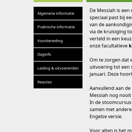
De Messiah is een 
Algemene informatie
speciaal past bij e
van de aankondigin
Praktische informatie
via de kruisiging t
verteld in een keu
Voorbereiding
onze facultatieve
k
Daginfo
Om te zorgen dat w
uitvoering tot een
Leiding & uitvoerenden
januari. Deze hoort
Reacties
Aanvullend aan de 
Messiah nog nooit 
In de stoomcursus 
samen met anderen
Engelse versie.
Voor alten is het 