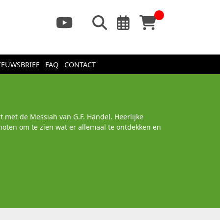
IEUWSBRIEF
FAQ
CONTACT
t met de Messiah van G.F. Händel. Heerlijke
noten om te zien wat er allemaal te ontdekken en