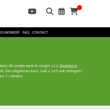
IEUWSBRIEF
FAQ
CONTACT
ans dit unieke werk te zingen o.l.v.
Madeleine
. Een uitgelezen kans. Laat u zich ook uitdagen?
en 11 oktober.