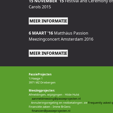
15 NOVEMBER '15
Festival and Ceremony of
countertenor
Carols 2015
MEER INFORMATIE
6 MAART '16
Matthäus Passion
Meezingconcert Amsterdam 2016
MEER INFORMATIE
PassieProjecten
't Haagje 1
3971 MZ Driebergen
Meezingprojecten:
Afmeldingen, wijzigingen - Hilde Hulst
aanmeldmeezing@passieprojecten.nl
Annuleringsregeling en restbetalingen: zie
Frequently asked q
Financiële zaken - Imme Brûens
financien@passieprojecten.nl