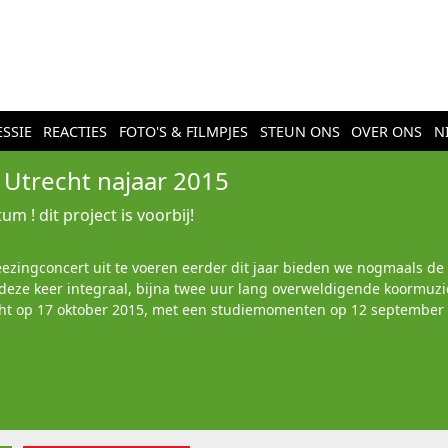
SSIE
REACTIES
FOTO'S & FILMPJES
STEUN ONS
OVER ONS
N
Utrecht najaar 2015
um ! dit project is voorbij!
ingconcert uit te voeren eerder dit jaar bieden we nogmaals de k
eze keer integraal, bijna twee uur lang overweldigende koormuziek
echt op 17 oktober 2015, met een studiemomenten op 12 september 