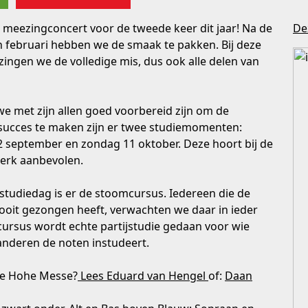
meezingconcert voor de tweede keer dit jaar! Na de
Dez
in februari hebben we de smaak te pakken. Bij deze
zingen we de volledige mis, dus ook alle delen van
e met zijn allen goed voorbereid zijn om de
 succes te maken zijn er twee studiemomenten:
 september en zondag 11 oktober. Deze hoort bij de
sterk aanbevolen.
studiedag is er de stoomcursus. Iedereen die de
oit gezongen heeft, verwachten we daar in ieder
cursus wordt echte partijstudie gedaan voor wie
nderen de noten instudeert.
de Hohe Messe?
Lees Eduard van Hengel
of:
Daan