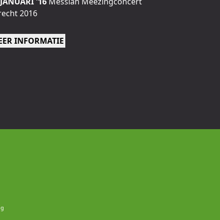
 JANUARI '16
Messiah Meezingconcert
recht 2016
EER INFORMATIE
ng