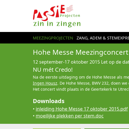
MEEZINGPROJECTEN
ZANG, ADEM & STEMEXPRE
Hohe Messe Meezingconcert 
12 september-17 oktober 2015
Let op de dat
NU mét Credo!
Na de eerste uitdaging om de Hohe Messe als meez
Ingen Housz
. De Hohe Messe, BWV 232, doen we d
Het concert vindt plaats in de Geertekerk te Utr
Downloads
•
inleiding Hohe Messe 17 oktober 2015.pdf
•
moeilijke plekken per stem.doc