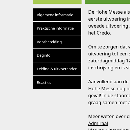
De Hohe Messe als 
Algemene informatie
eerste uitvoering 
tweede uitvoering 
Praktische informatie
het Credo.
Voorbereiding
Om te zorgen dat w
uitvoering tot een
Daginfo
zaterdagmiddag 12
inschrijving en is 
Leiding & uitvoerenden
Aanvullend aan de 
Reacties
Hohe Messe nog no
geval! In de stoom
graag samen met a
Meer weten over 
Admiraal