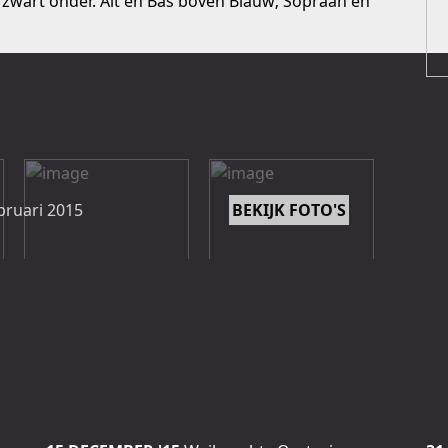
: zwart onder. Alt en Bas boven Blauw; Sopraan en
bruari 2015
BEKIJK FOTO'S