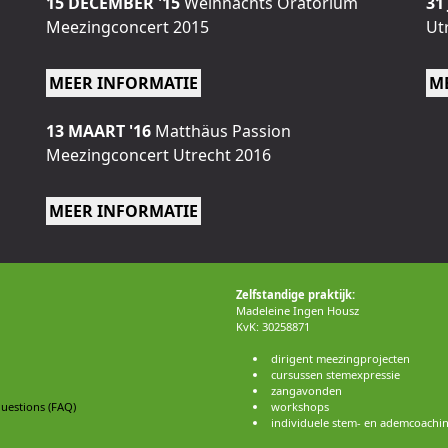
15 DECEMBER '15
Weihnachts Oratorium
31
Meezingconcert 2015
Ut
MEER INFORMATIE
M
13 MAART '16
Matthäus Passion
Meezingconcert Utrecht 2016
MEER INFORMATIE
Zelfstandige praktijk:
Madeleine Ingen Housz
KvK: 30258871
dirigent meezingprojecten
cursussen stemexpressie
zangavonden
uestions (FAQ)
workshops
individuele stem- en ademcoachi