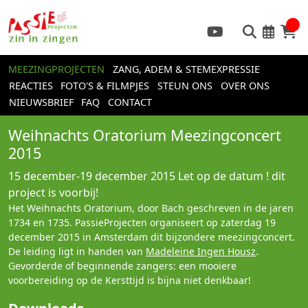
MEEZINGPROJECTEN
ZANG, ADEM & STEMEXPRESSIE
REACTIES
FOTO'S & FILMPJES
STEUN ONS
OVER ONS
NIEUWSBRIEF
FAQ
CONTACT
Weihnachts Oratorium Meezingconcert
2015
15 december-19 december 2015
Let op de datum ! dit
project is voorbij!
Het Weihnachts Oratorium, door Bach geschreven in de jaren
1734 en 1735. PassieProjecten organiseert op zaterdag 19
december 2015 in Amsterdam dit bijzondere meezingconcert.
De leiding ligt in handen van
Madeleine Ingen Housz
.
Gevorderde of beginnende zangers: een mooiere
voorbereiding op de Kersttijd is bijna niet denkbaar!