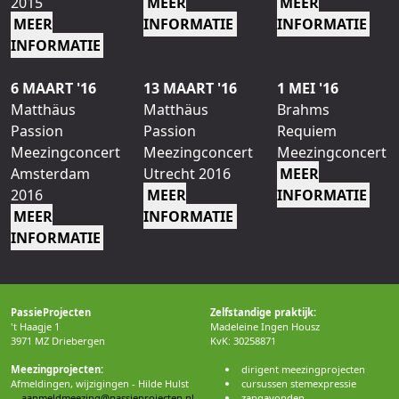
2015
MEER
MEER
MEER
INFORMATIE
INFORMATIE
INFORMATIE
6 MAART '16
13 MAART '16
1 MEI '16
Matthäus
Matthäus
Brahms
Passion
Passion
Requiem
Meezingconcert
Meezingconcert
Meezingconcert
Amsterdam
Utrecht 2016
MEER
2016
MEER
INFORMATIE
MEER
INFORMATIE
INFORMATIE
PassieProjecten
Zelfstandige praktijk:
't Haagje 1
Madeleine Ingen Housz
3971 MZ Driebergen
KvK: 30258871
Meezingprojecten:
dirigent meezingprojecten
Afmeldingen, wijzigingen - Hilde Hulst
cursussen stemexpressie
aanmeldmeezing@passieprojecten.nl
zangavonden