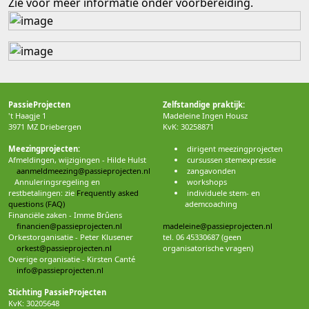
Zie voor meer informatie onder voorbereiding.
PassieProjecten
Zelfstandige praktijk:
't Haagje 1
Madeleine Ingen Housz
3971 MZ Driebergen
KvK: 30258871
Meezingprojecten:
dirigent meezingprojecten
Afmeldingen, wijzigingen - Hilde Hulst
cursussen stemexpressie
aanmeldmeezing@passieprojecten.nl
zangavonden
Annuleringsregeling en
workshops
restbetalingen: zie
Frequently asked
individuele stem- en
questions (FAQ)
ademcoaching
Financiële zaken - Imme Brûens
financien@passieprojecten.nl
madeleine@passieprojecten.nl
Orkestorganisatie - Peter Klusener
tel. 06 45330687 (geen
orkest@passieprojecten.nl
organisatorische vragen)
Overige organisatie - Kirsten Canté
info@passieprojecten.nl
Stichting PassieProjecten
KvK: 30205648