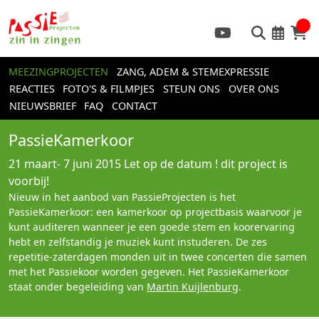
MEEZINGPROJECTEN
ZANG, ADEM & STEMEXPRESSIE
REACTIES
FOTO'S & FILMPJES
STEUN ONS
OVER ONS
NIEUWSBRIEF
FAQ
CONTACT
PassieKamerkoor
21 maart- 7 juni 2015
Let op de datum ! dit project is
voorbij!
Nieuw in het aanbod van PassieProjecten is het
PassieKamerkoor: een kamerkoor op projectbasis waarvoor je
kunt auditeren wanneer je een goede stem en koorervaring
hebt en zelfstandig je muziek kunt instuderen. De zes
repetitie-zaterdagen monden uit in twee concerten die samen
met het Passiekoor worden gegeven. Het PassieKamerkoor
staat onder begeleiding van
Martin Kuijlenburg
.