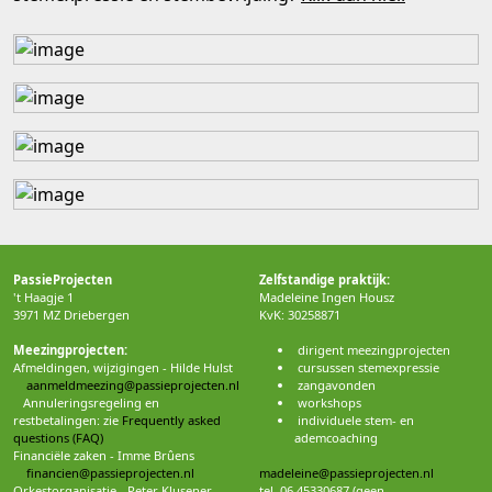
PassieProjecten
Zelfstandige praktijk:
't Haagje 1
Madeleine Ingen Housz
3971 MZ Driebergen
KvK: 30258871
Meezingprojecten:
dirigent meezingprojecten
Afmeldingen, wijzigingen - Hilde Hulst
cursussen stemexpressie
aanmeldmeezing@passieprojecten.nl
zangavonden
Annuleringsregeling en
workshops
restbetalingen: zie
Frequently asked
individuele stem- en
questions (FAQ)
ademcoaching
Financiële zaken - Imme Brûens
financien@passieprojecten.nl
madeleine@passieprojecten.nl
Orkestorganisatie - Peter Klusener
tel. 06 45330687 (geen