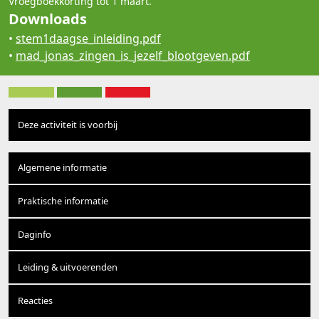
Vroegboekkorting tot 1 maart.
Downloads
•
stem1daagse_inleiding.pdf
•
mad_jonas_zingen_is_jezelf_blootgeven.pdf
Deze activiteit is voorbij
Algemene informatie
Praktische informatie
Daginfo
Leiding & uitvoerenden
Reacties