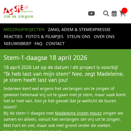
MEEZINGPROJECTEN
ZANG, ADEM & STEMEXPRESSIE
REACTIES
FOTO'S & FILMPJES
STEUN ONS
OVER ONS
NIEUWSBRIEF
FAQ
CONTACT
Stem-1-daagse 18 april 2026
18 april 2026
Let op de datum ! dit project is voorbij!
"Ik heb last van mijn stem" Nee, zegt Madeleine,
je stem heeft last van jou!
Iedereen kent wel ergens het verlangen om te zingen of
gewoon helemaal vrij uit te gaan met je stem, maar vaak komt
het er niet van. Ken je het gevoel dat je wellicht de buren
stoort?
Bij de stem-1-daagse met
Madeleine Ingen Housz
zingen we
samen en alleen, vanuit het verlangen om vrij uit te zingen.
Met hart en ziel, maar ook met grond onder de voeten.